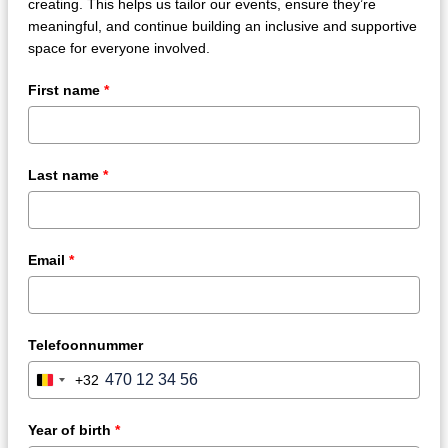
creating. This helps us tailor our events, ensure they’re
meaningful, and continue building an inclusive and supportive
space for everyone involved.
First name
*
Last name
*
Email
*
Telefoonnummer
+32
Belgium
+32
Year of birth
*